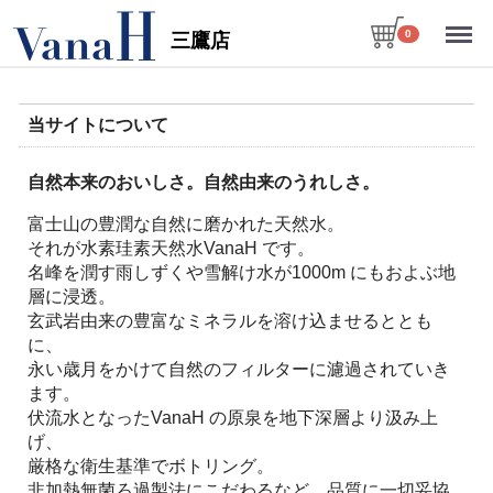
Menu
0
三鷹店
当サイトについて
自然本来のおいしさ。自然由来のうれしさ。
富士山の豊潤な自然に磨かれた天然水。
それが水素珪素天然水VanaH です。
名峰を潤す雨しずくや雪解け水が1000m にもおよぶ地
層に浸透。
玄武岩由来の豊富なミネラルを溶け込ませるととも
に、
永い歳月をかけて自然のフィルターに濾過されていき
ます。
伏流水となったVanaH の原泉を地下深層より汲み上
げ、
厳格な衛生基準でボトリング。
非加熱無菌ろ過製法にこだわるなど、品質に一切妥協